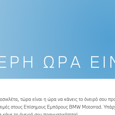
ΕΡΗ ΏΡΑ ΕΊ
σικλέτα, τώρα είναι η ώρα να κάνεις το όνειρό σου πρα
ς τιμές στους Επίσημους Εμπόρους BMW Motorrad. Υπάρχ
α κάνε το όνειρό σου πραγματικότητα!