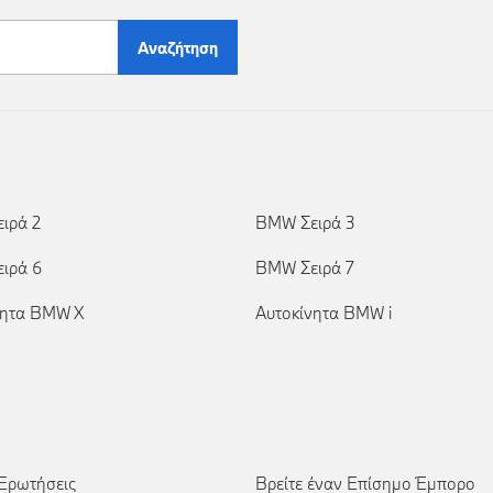
Αναζήτηση
ιρά 2
BMW Σειρά 3
ιρά 6
BMW Σειρά 7
νητα BMW X
Αυτοκίνητα BMW i
 Ερωτήσεις
Βρείτε έναν Επίσημο Έμπορο