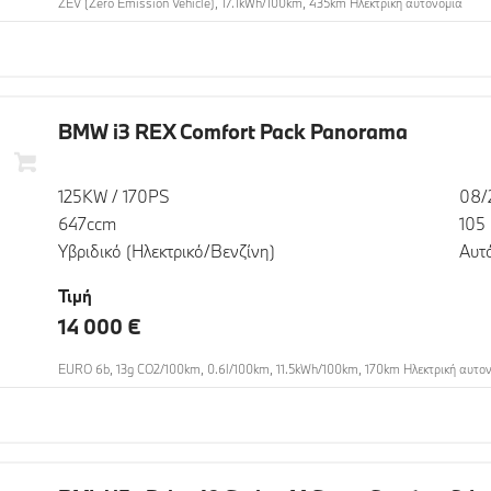
ZEV (Zero Emission Vehicle), 17.1kWh/100km, 435km Ηλεκτρική αυτονομία
BMW i3 REX Comfort Pack Panorama
125KW / 170PS
08/
647ccm
105
Υβριδικό (Ηλεκτρικό/Βενζίνη)
Αυτ
Τιμή
14 000 €
EURO 6b, 13g CO2/100km, 0.6l/100km, 11.5kWh/100km, 170km Ηλεκτρική αυτο