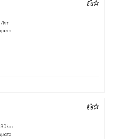
87km
όματο
680km
όματο