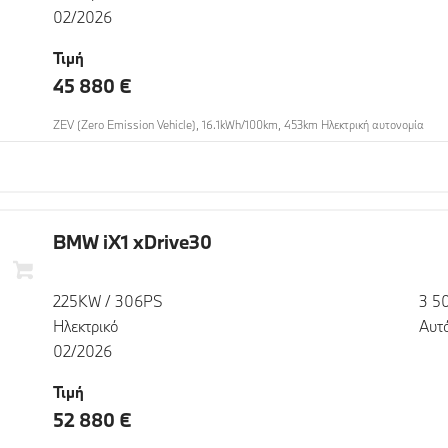
02/2026
Τιμή
45 880 €
ZEV (Zero Emission Vehicle), 16.1kWh/100km, 453km Ηλεκτρική αυτονομία
BMW iX1 xDrive30
225KW / 306PS
3 5
Ηλεκτρικό
Αυτ
02/2026
Τιμή
52 880 €