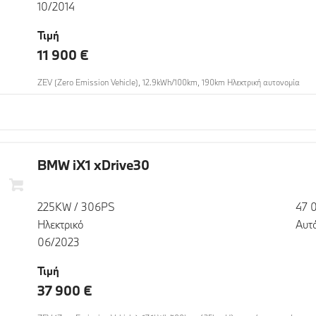
10/2014
Τιμή
11 900 €
ZEV (Zero Emission Vehicle), 12.9kWh/100km, 190km Ηλεκτρική αυτονομία
BMW iX1 xDrive30
225KW / 306PS
47 
Ηλεκτρικό
Αυτ
06/2023
Τιμή
37 900 €