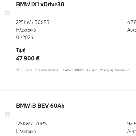
BMW iX1 xDrive30
225KW / 306PS
4 7
Ηλεκτρικό
Αυτ
01/2026
Τιμή
47 900 €
ZEV (Zero Emission Vehicle), 17.4kWh/100km, 428km Ηλεκτρική αυτονομία
BMW i3 BEV 60Ah
125KW / 170PS
92 
Ηλεκτρικό
Αυτ