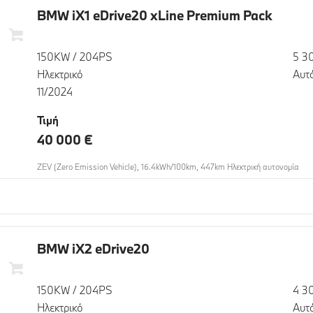
BMW iX1 eDrive20 xLine Premium Pack
150KW / 204PS
5 3
Ηλεκτρικό
Αυτ
11/2024
Τιμή
40 000 €
ZEV (Zero Emission Vehicle), 16.4kWh/100km, 447km Ηλεκτρική αυτονομία
BMW iX2 eDrive20
150KW / 204PS
4 3
Ηλεκτρικό
Αυτ