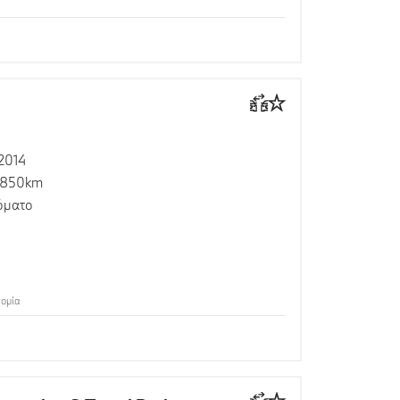
2014
 850km
όματο
νομία