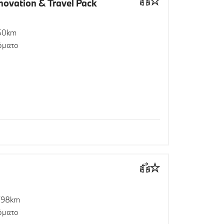
novation & Travel Pack
50km
όματο
798km
όματο