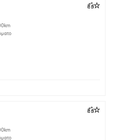
00km
όματο
00km
όματο