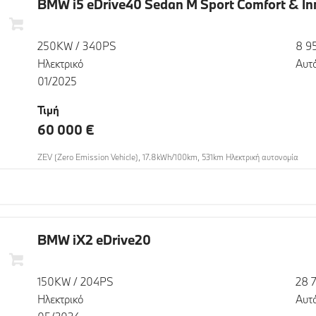
BMW i5 eDrive40 Sedan M Sport Comfort & In
250KW / 340PS
8 9
Ηλεκτρικό
Αυτ
01/2025
Τιμή
60 000 €
ZEV (Zero Emission Vehicle), 17.8kWh/100km, 531km Ηλεκτρική αυτονομία
BMW iX2 eDrive20
150KW / 204PS
28 
Ηλεκτρικό
Αυτ