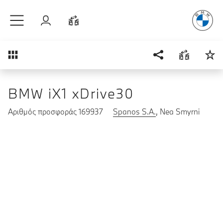
Απόλυτη Οδ
Μετάβαση στο κύριο περιεχόμενο
Σύνδεση
Σύγκριση
Επισκόπηση
BMW iX1 xDrive30
Αριθμός προσφοράς 169937
Spanos S.A.
, Nea Smyrni