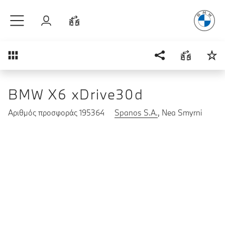
Απόλυτη Οδ
Μετάβαση στο κύριο περιεχόμενο
Σύνδεση
Σύγκριση
Επισκόπηση
BMW X6 xDrive30d
Αριθμός προσφοράς 195364
Spanos S.A.
, Nea Smyrni