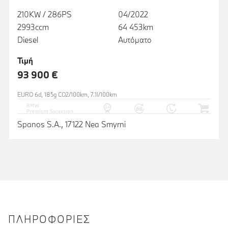
210KW / 286PS
04/2022
2993ccm
64 453km
Diesel
Αυτόματο
Τιμή
93 900 €
EURO 6d, 185g CO2/100km, 7.1l/100km
Spanos S.A., 17122 Nea Smyrni
ΠΛΗΡΟΦΟΡΊΕΣ