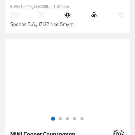
EURO 6d, 147g CO2/100km, 6.5l/100km
Spanos S.A., 17122 Nea Smyrni
MINI Cooper Countryman