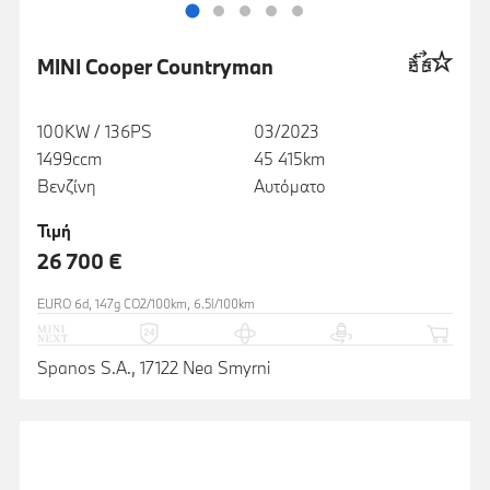
MINI Cooper Countryman
100KW / 136PS
03/2023
1499ccm
45 415km
Βενζίνη
Αυτόματο
Τιμή
26 700 €
EURO 6d, 147g CO2/100km, 6.5l/100km
Spanos S.A., 17122 Nea Smyrni