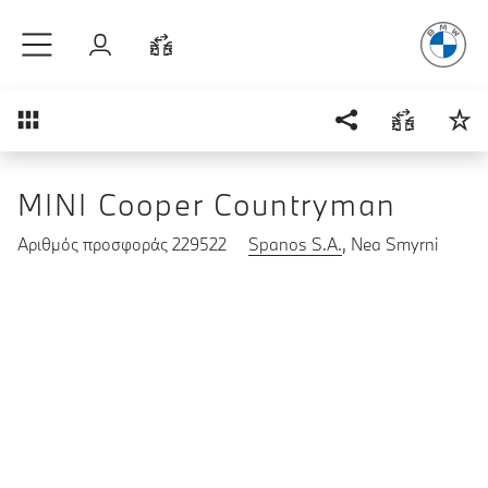
Απόλυτη Οδ
Μετάβαση στο κύριο περιεχόμενο
Σύνδεση
Σύγκριση
Επισκόπηση
MINI Cooper Countryman
Αριθμός προσφοράς 229522
Spanos S.A.
, Nea Smyrni