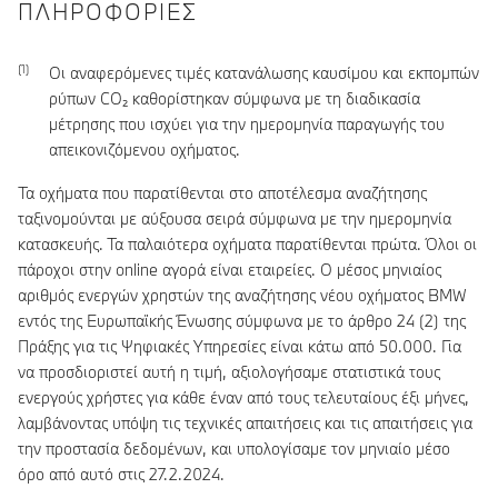
ΠΛΗΡΟΦΟΡΊΕΣ
Οι αναφερόμενες τιμές κατανάλωσης καυσίμου και εκπομπών
ρύπων CO₂ καθορίστηκαν σύμφωνα με τη διαδικασία
μέτρησης που ισχύει για την ημερομηνία παραγωγής του
απεικονιζόμενου οχήματος.
Τα οχήματα που παρατίθενται στο αποτέλεσμα αναζήτησης
ταξινομούνται με αύξουσα σειρά σύμφωνα με την ημερομηνία
κατασκευής. Τα παλαιότερα οχήματα παρατίθενται πρώτα. Όλοι οι
πάροχοι στην online αγορά είναι εταιρείες. Ο μέσος μηνιαίος
αριθμός ενεργών χρηστών της αναζήτησης νέου οχήματος BMW
εντός της Ευρωπαϊκής Ένωσης σύμφωνα με το άρθρο 24 (2) της
Πράξης για τις Ψηφιακές Υπηρεσίες είναι κάτω από 50.000. Για
να προσδιοριστεί αυτή η τιμή, αξιολογήσαμε στατιστικά τους
ενεργούς χρήστες για κάθε έναν από τους τελευταίους έξι μήνες,
λαμβάνοντας υπόψη τις τεχνικές απαιτήσεις και τις απαιτήσεις για
την προστασία δεδομένων, και υπολογίσαμε τον μηνιαίο μέσο
όρο από αυτό στις 27.2.2024.