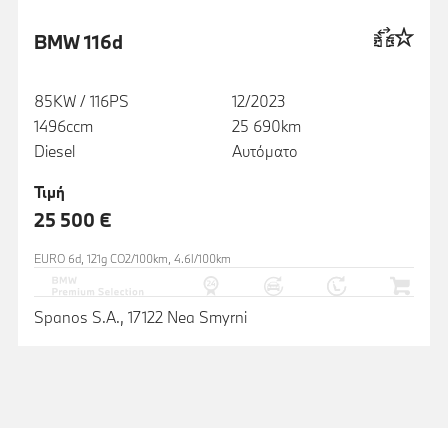
BMW 116d
85KW / 116PS
12/2023
1496ccm
25 690km
Diesel
Αυτόματο
Τιμή
25 500 €
EURO 6d, 121g CO2/100km, 4.6l/100km
Spanos S.A., 17122 Nea Smyrni