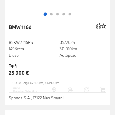
BMW 116d
85KW / 116PS
05/2024
1496ccm
30 010km
Diesel
Αυτόματο
Τιμή
25 900 €
EURO 6e, 121g CO2/100km, 4.6l/100km
Spanos S.A., 17122 Nea Smyrni