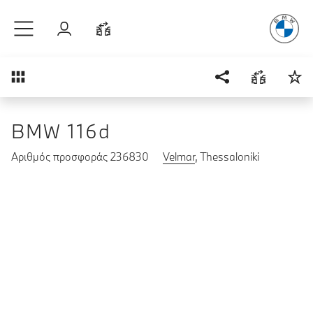
Απόλυτη Οδ
Μετάβαση στο κύριο περιεχόμενο
Σύνδεση
Σύγκριση
Επισκόπηση
BMW 116d
Αριθμός προσφοράς 236830
Velmar
, Thessaloniki