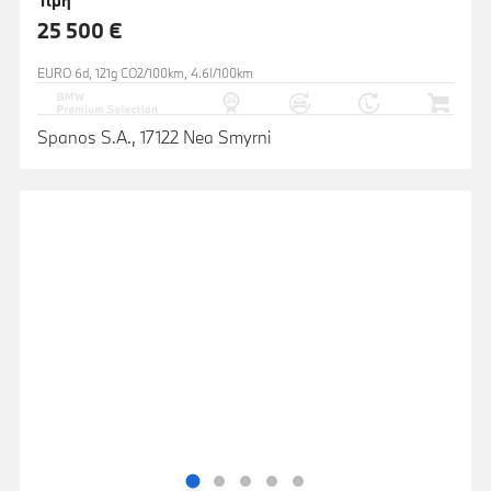
25 500 €
EURO 6d, 121g CO2/100km, 4.6l/100km
Spanos S.A., 17122 Nea Smyrni