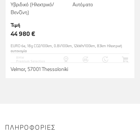
Υβριδικό (Ηλεκτρικό/
Αυτόματο
Βενζίνη)
Τιμή
44 980 €
EURO 6e, 18g CO2/100km, 0.8l/100km, 12kWh/100km, 83km Ηλεκτρική
αυτονομία
Velmar, 57001 Thessaloniki
ΠΛΗΡΟΦΟΡΊΕΣ