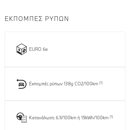
ΕΚΠΟΜΠΈΣ ΡΎΠΩΝ
EURO 6e
Εκπομπές ρύπων 138g CO2/100km
Κατανάλωση 6.1l/100km ή 19kWh/100km