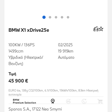
BMW X1 xDrive25e
100KW / 136PS
02/2025
1499ccm
19 919km
Υβριδικό (Ηλεκτρικό/
Αυτόματο
Βενζίνη)
Τιμή
45 900 €
EURO 6e, 138g CO2/100km, 6.1l/100km, 19kWh/100km, 83km Ηλεκτρική
αυτονομία
Spanos S.A., 17122 Nea Smyrni