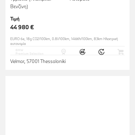
Βενζίνη)
Τιμή
44 980 €
EURO 6e, 18g CO2/100km, 0.8l/100km, 14kWh/100km, 83km Ηλεκτρική
αυτονομία
Velmar, 57001 Thessaloniki