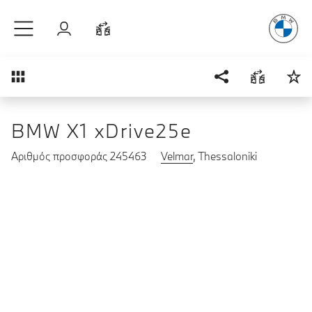
Απόλυτη Οδ
Μετάβαση στο κύριο περιεχόμενο
Σύνδεση
Σύγκριση
Επισκόπηση
BMW X1 xDrive25e
Αριθμός προσφοράς 245463
Velmar
, Thessaloniki