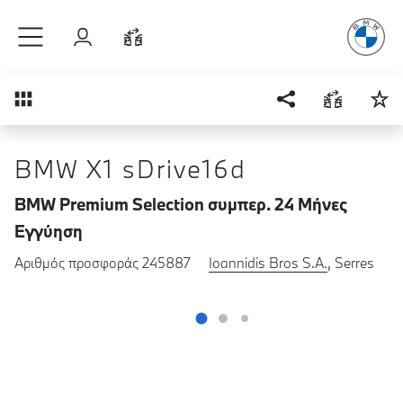
Απόλυτη Οδ
Μετάβαση στο κύριο περιεχόμενο
Σύνδεση
Σύγκριση
Επισκόπηση
BMW X1 sDrive16d
BMW Premium Selection συμπερ. 24 Μήνες
Εγγύηση
Αριθμός προσφοράς 245887
Ioannidis Bros S.A.
, Serres