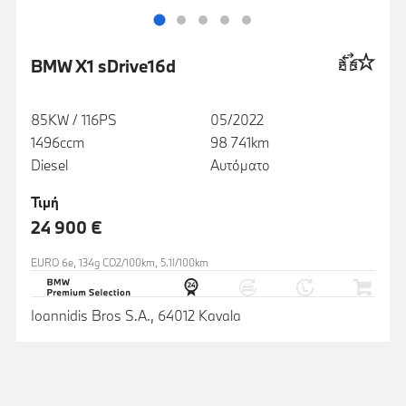
BMW X1 sDrive16d
85KW / 116PS
05/2022
1496ccm
98 741km
Diesel
Αυτόματο
Τιμή
24 900 €
EURO 6e, 134g CO2/100km, 5.1l/100km
Ioannidis Bros S.A., 64012 Kavala