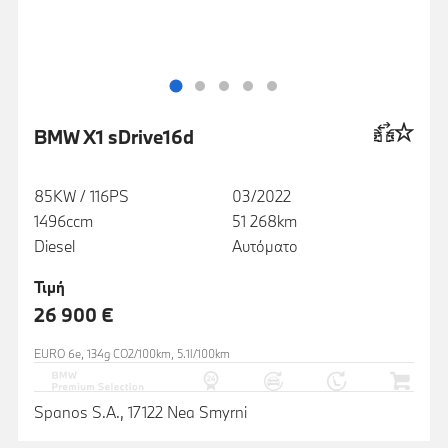
BMW X1 sDrive16d
85KW / 116PS
03/2022
1496ccm
51 268km
Diesel
Αυτόματο
Τιμή
26 900 €
EURO 6e, 134g CO2/100km, 5.1l/100km
Spanos S.A., 17122 Nea Smyrni