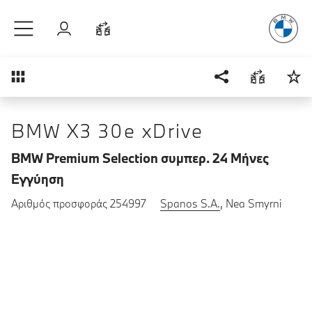
Απόλυτη Οδ
Μετάβαση στο κύριο περιεχόμενο
Σύνδεση
Σύγκριση
Επισκόπηση
BMW X3 30e xDrive
BMW Premium Selection συμπερ. 24 Μήνες
Εγγύηση
Αριθμός προσφοράς 254997
Spanos S.A.
, Nea Smyrni