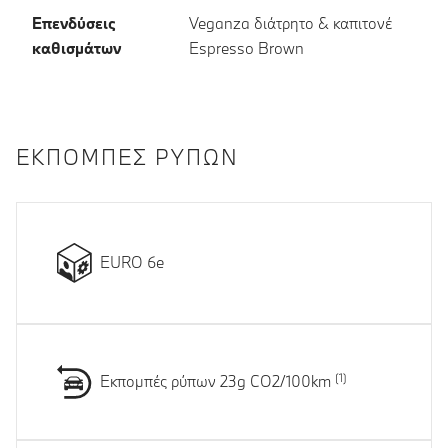
Επενδύσεις
Veganza διάτρητο & καπιτονέ
καθισμάτων
Espresso Brown
ΕΚΠΟΜΠΈΣ ΡΎΠΩΝ
EURO 6e
Εκπομπές ρύπων 23g CO2/100km