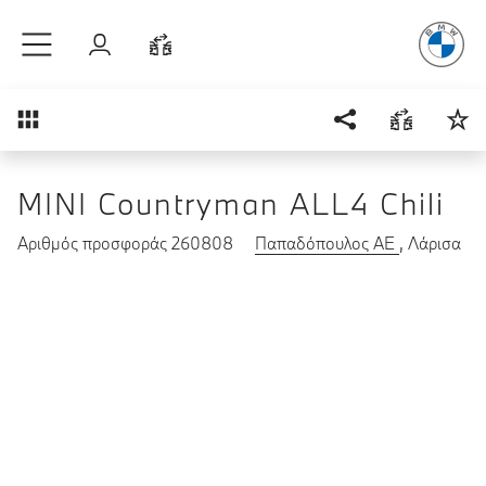
Απόλυτη Οδ
Μετάβαση στο κύριο περιεχόμενο
Σύνδεση
Σύγκριση
Επισκόπηση
MINI Countryman ALL4 Chili
Αριθμός προσφοράς 260808
Παπαδόπουλος ΑΕ
, Λάρισα