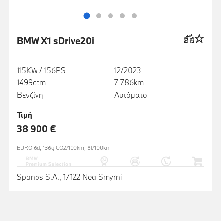
BMW X1 sDrive20i
115KW / 156PS
12/2023
1499ccm
7 786km
Βενζίνη
Αυτόματο
Τιμή
38 900 €
EURO 6d, 136g CO2/100km, 6l/100km
Spanos S.A., 17122 Nea Smyrni