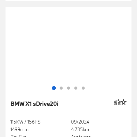
BMW X1 sDrive20i
115KW / 156PS
09/2024
1499ccm
4 735km
Βενζίνη
Αυτόματο