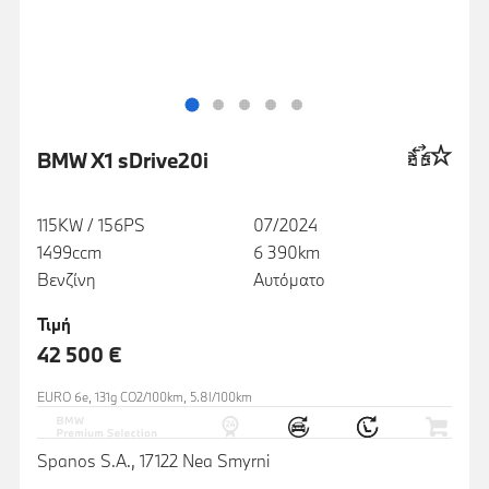
BMW X1 sDrive20i
115KW / 156PS
07/2024
1499ccm
6 390km
Βενζίνη
Αυτόματο
Τιμή
42 500 €
EURO 6e, 131g CO2/100km, 5.8l/100km
Spanos S.A., 17122 Nea Smyrni