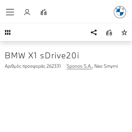
Απόλυτη Οδ
Μετάβαση στο κύριο περιεχόμενο
Σύνδεση
Σύγκριση
Επισκόπηση
BMW X1 sDrive20i
Αριθμός προσφοράς 262331
Spanos S.A.
, Nea Smyrni