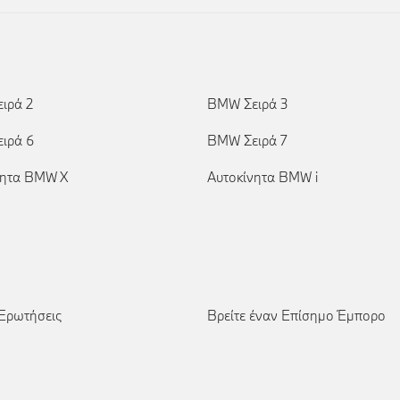
ιρά 2
BMW Σειρά 3
ιρά 6
BMW Σειρά 7
νητα BMW X
Αυτοκίνητα BMW i
 Ερωτήσεις
Βρείτε έναν Επίσημο Έμπορο