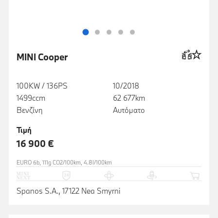
MINI Cooper
100KW / 136PS
10/2018
1499ccm
62 677km
Βενζίνη
Αυτόματο
Τιμή
16 900 €
EURO 6b, 111g CO2/100km, 4.8l/100km
Spanos S.A., 17122 Nea Smyrni