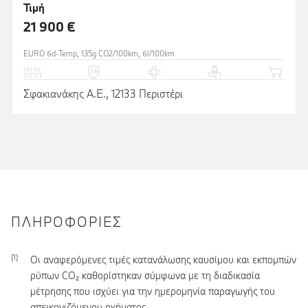
Τιμή
21 900 €
EURO 6d-Temp, 135g CO2/100km, 6l/100km
Σφακιανάκης Α.Ε., 12133 Περιστέρι
ΠΛΗΡΟΦΟΡΊΕΣ
Οι αναφερόμενες τιμές κατανάλωσης καυσίμου και εκπομπών
ρύπων CO₂ καθορίστηκαν σύμφωνα με τη διαδικασία
μέτρησης που ισχύει για την ημερομηνία παραγωγής του
απεικονιζόμενου οχήματος.