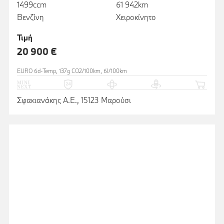
1499ccm
61 942km
Βενζίνη
Χειροκίνητο
Τιμή
20 900 €
EURO 6d-Temp, 137g CO2/100km, 6l/100km
Σφακιανάκης Α.Ε., 15123 Μαρούσι