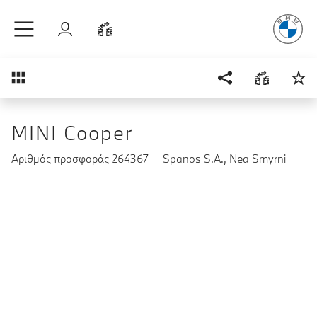
Απόλυτη Οδ
Μετάβαση στο κύριο περιεχόμενο
Σύνδεση
Σύγκριση
Επισκόπηση
MINI Cooper
Αριθμός προσφοράς 264367
Spanos S.A.
, Nea Smyrni