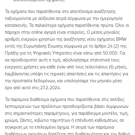
Τα οχήματα που παρατίθενται στο αποτέλεσμα αναζήτησης
ταξινομούνται με αύξουσα σειρά σύμφωνα με την ημερομηνία
κατασκευής. Τα παλαιότερα οχήματα παρατίθενται πρώτα. Όλοι οι
πάροχοι στην online αγορά είναι εταιρείες. Ο μέσος μηνιαίος
αριθμός ενεργών χρηστών της αναζήτησης νέου οχήματος BMW
εντός της Ευρωπαϊκής Ένωσης σύμφωνα με το άρθρο 24 (2) της
Πράξης για τις Ψηφιακές Υπηρεσίες είναι κάτω από 50.000. Για
να προσδιοριστεί αυτή η τιμή, αξιολογήσαμε στατιστικά τους
ενεργούς χρήστες για κάθε έναν από τους τελευταίους έξι μήνες,
λαμβάνοντας υπόψη τις τεχνικές απαιτήσεις και τις απαιτήσεις για
την προστασία δεδομένων, και υπολογίσαμε τον μηνιαίο μέσο
όρο από αυτό στις 27.2.2024.
Τα παρόμοια διαθέσιμα οχήματα που παρατίθενται στις σελίδες
λεπτομερειών των προϊόντων προσδιορίζονται βάσει συμφωνιών
στις σημαντικότερες παραμέτρους, για παράδειγμα μοντέλο, τιμή,
χρώμα, ζάντες, κιβώτιο ταχυτήτων ή επένδυση καθισμάτων, σε
σύγκριση με το επιλεγμένο όχημα. Η σειρά των παρόμοια
διαθέσιμων οχημάτων βασίζεται στη διαθεσιμότητα και τον βαθμό