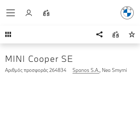
Απόλυτη Οδ
Μετάβαση στο κύριο περιεχόμενο
Σύνδεση
Σύγκριση
Επισκόπηση
MINI Cooper SE
Αριθμός προσφοράς 264834
Spanos S.A.
, Nea Smyrni