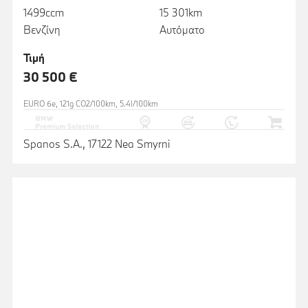
1499ccm
15 301km
Βενζίνη
Αυτόματο
Τιμή
30 500 €
EURO 6e, 121g CO2/100km, 5.4l/100km
Spanos S.A., 17122 Nea Smyrni