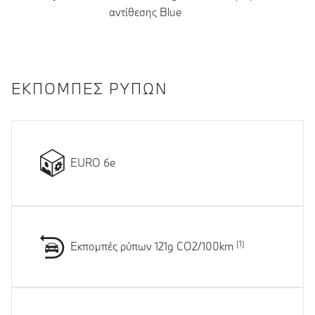
αντίθεσης Blue
ΕΚΠΟΜΠΈΣ ΡΎΠΩΝ
EURO 6e
Εκπομπές ρύπων 121g CO2/100km