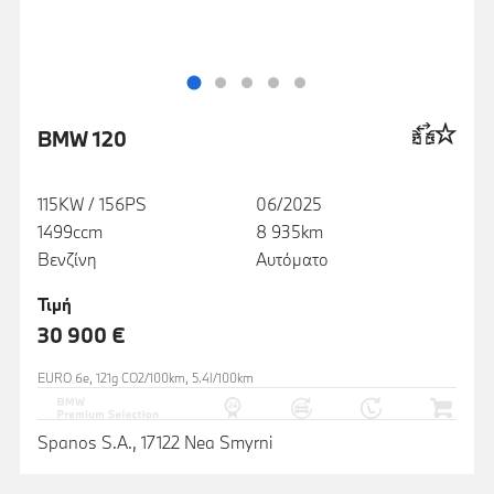
BMW 120
115KW / 156PS
06/2025
1499ccm
8 935km
Βενζίνη
Αυτόματο
Τιμή
30 900 €
EURO 6e, 121g CO2/100km, 5.4l/100km
Spanos S.A., 17122 Nea Smyrni