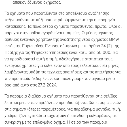
απεικονιζόμενου οχήματος.
Τα οχήματα που παρατίθενται στο αποτέλεσμα αναζήτησης
ταξινομούνται με αύξουσα σειρά σύμφωνα με την ημερομηνία
κατασκευής. Τα παλαιότερα οχήματα παρατίθενται πρώτα. Όλοι οι
πάροχοι στην online αγορά είναι εταιρείες. Ο μέσος μηνιαίος
αριθμός ενεργών χρηστών της αναζήτησης νέου οχήματος BMW
εντός της Ευρωπαϊκής Ένωσης σύμφωνα με το άρθρο 24 (2) της
Πράξης για τις Ψηφιακές Υπηρεσίες είναι κάτω από 50.000. Για
να προσδιοριστεί αυτή η τιμή, αξιολογήσαμε στατιστικά τους
ενεργούς χρήστες για κάθε έναν από τους τελευταίους έξι μήνες,
λαμβάνοντας υπόψη τις τεχνικές απαιτήσεις και τις απαιτήσεις για
την προστασία δεδομένων, και υπολογίσαμε τον μηνιαίο μέσο
όρο από αυτό στις 27.2.2024.
Τα παρόμοια διαθέσιμα οχήματα που παρατίθενται στις σελίδες
λεπτομερειών των προϊόντων προσδιορίζονται βάσει συμφωνιών
στις σημαντικότερες παραμέτρους, για παράδειγμα μοντέλο, τιμή,
χρώμα, ζάντες, κιβώτιο ταχυτήτων ή επένδυση καθισμάτων, σε
σύγκριση με το επιλεγμένο όχημα. Η σειρά των παρόμοια