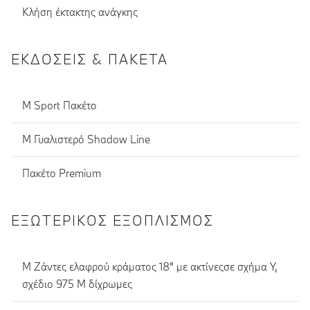
Κλήση έκτακτης ανάγκης
ΕΚΔΌΣΕΙΣ & ΠΑΚΈΤΑ
M Sport Πακέτο
M Γυαλιστερό Shadow Line
Πακέτο Premium
ΕΞΩΤΕΡΙΚΌΣ ΕΞΟΠΛΙΣΜΌΣ
M Ζάντες ελαφρού κράματος 18" με ακτίνεςσε σχήμα Y,
σχέδιο 975 M δίχρωμες