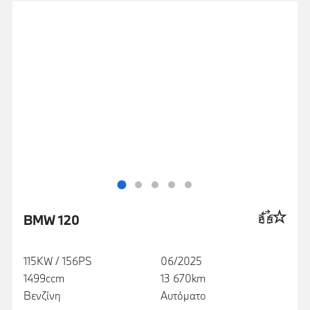
BMW 120
115KW / 156PS
06/2025
1499ccm
13 670km
Βενζίνη
Αυτόματο