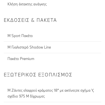
Κλήση έκτακτης ανάγκης
ΕΚΔΌΣΕΙΣ & ΠΑΚΈΤΑ
M Sport Πακέτο
M Γυαλιστερό Shadow Line
Πακέτο Premium
ΕΞΩΤΕΡΙΚΌΣ ΕΞΟΠΛΙΣΜΌΣ
M Ζάντες ελαφρού κράματος 18" με ακτίνεςσε σχήμα Y,
σχέδιο 975 M δίχρωμες