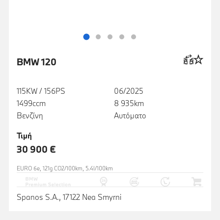
BMW 120
115KW / 156PS
06/2025
1499ccm
8 935km
Βενζίνη
Αυτόματο
Τιμή
30 900 €
EURO 6e, 121g CO2/100km, 5.4l/100km
Spanos S.A., 17122 Nea Smyrni