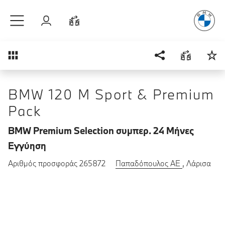
Απόλυτη Οδ
Μετάβαση στο κύριο περιεχόμενο
Σύνδεση
Σύγκριση
Επισκόπηση
BMW 120 M Sport & Premium
Pack
BMW Premium Selection συμπερ. 24 Μήνες
Εγγύηση
Αριθμός προσφοράς 265872
Παπαδόπουλος ΑΕ
, Λάρισα