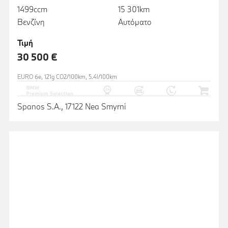
1499ccm
15 301km
Βενζίνη
Αυτόματο
Τιμή
30 500 €
EURO 6e, 121g CO2/100km, 5.4l/100km
Spanos S.A., 17122 Nea Smyrni