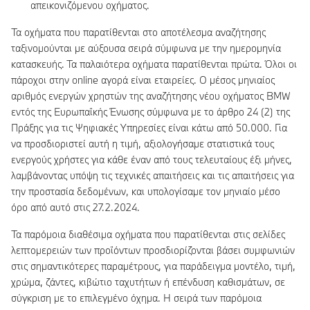
απεικονιζόμενου οχήματος.
Τα οχήματα που παρατίθενται στο αποτέλεσμα αναζήτησης
ταξινομούνται με αύξουσα σειρά σύμφωνα με την ημερομηνία
κατασκευής. Τα παλαιότερα οχήματα παρατίθενται πρώτα. Όλοι οι
πάροχοι στην online αγορά είναι εταιρείες. Ο μέσος μηνιαίος
αριθμός ενεργών χρηστών της αναζήτησης νέου οχήματος BMW
εντός της Ευρωπαϊκής Ένωσης σύμφωνα με το άρθρο 24 (2) της
Πράξης για τις Ψηφιακές Υπηρεσίες είναι κάτω από 50.000. Για
να προσδιοριστεί αυτή η τιμή, αξιολογήσαμε στατιστικά τους
ενεργούς χρήστες για κάθε έναν από τους τελευταίους έξι μήνες,
λαμβάνοντας υπόψη τις τεχνικές απαιτήσεις και τις απαιτήσεις για
την προστασία δεδομένων, και υπολογίσαμε τον μηνιαίο μέσο
όρο από αυτό στις 27.2.2024.
Τα παρόμοια διαθέσιμα οχήματα που παρατίθενται στις σελίδες
λεπτομερειών των προϊόντων προσδιορίζονται βάσει συμφωνιών
στις σημαντικότερες παραμέτρους, για παράδειγμα μοντέλο, τιμή,
χρώμα, ζάντες, κιβώτιο ταχυτήτων ή επένδυση καθισμάτων, σε
σύγκριση με το επιλεγμένο όχημα. Η σειρά των παρόμοια