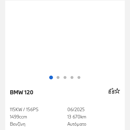
BMW 120
115KW / 156PS
06/2025
1499ccm
13 670km
Βενζίνη
Αυτόματο