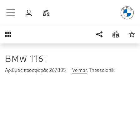
Απόλυτη Οδ
Μετάβαση στο κύριο περιεχόμενο
Σύνδεση
Σύγκριση
Επισκόπηση
BMW 116i
Αριθμός προσφοράς 267895
Velmar
, Thessaloniki