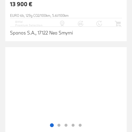
13 900 €
EURO 6b, 129g CO2/100km, 5.6l/100km
Spanos S.A., 17122 Nea Smyrni