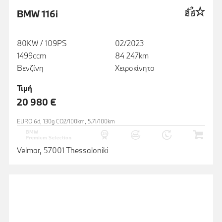
BMW 116i
80KW / 109PS
02/2023
1499ccm
84 247km
Βενζίνη
Χειροκίνητο
Τιμή
20 980 €
EURO 6d, 130g CO2/100km, 5.7l/100km
Velmar, 57001 Thessaloniki