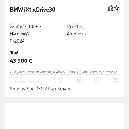
BMW iX1 xDrive30
225KW / 306PS
14 670km
Ηλεκτρικό
Αυτόματο
11/2024
Τιμή
43 900 €
ZEV (Zero Emission Vehicle), 17.4kWh/100km, 428km Ηλεκτρική αυτονομία
Spanos S.A., 17122 Nea Smyrni