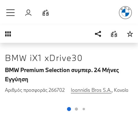
Απόλυτη Οδ
Μετάβαση στο κύριο περιεχόμενο
Σύνδεση
Σύγκριση
Επισκόπηση
BMW iX1 xDrive30
BMW Premium Selection συμπερ. 24 Μήνες
Εγγύηση
Αριθμός προσφοράς 266702
Ioannidis Bros S.A.
, Kavala