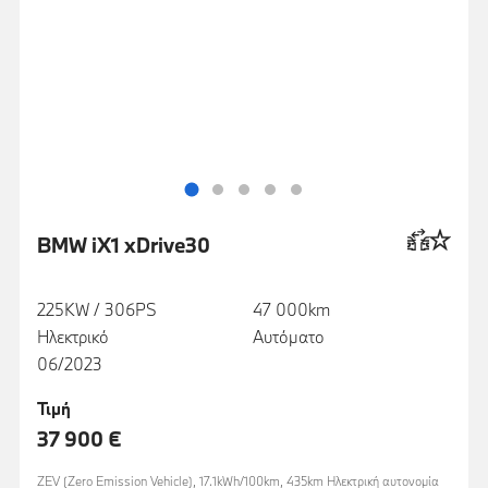
BMW iX1 xDrive30
225KW / 306PS
47 000km
Ηλεκτρικό
Αυτόματο
06/2023
Τιμή
37 900 €
ZEV (Zero Emission Vehicle), 17.1kWh/100km, 435km Ηλεκτρική αυτονομία