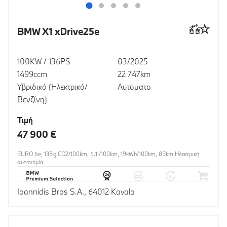
BMW X1 xDrive25e
100KW / 136PS
03/2025
1499ccm
22 747km
Υβριδικό (Ηλεκτρικό/
Αυτόματο
Βενζίνη)
Τιμή
47 900 €
EURO 6e, 138g CO2/100km, 6.1l/100km, 19kWh/100km, 83km Ηλεκτρική
αυτονομία
Ioannidis Bros S.A., 64012 Kavala