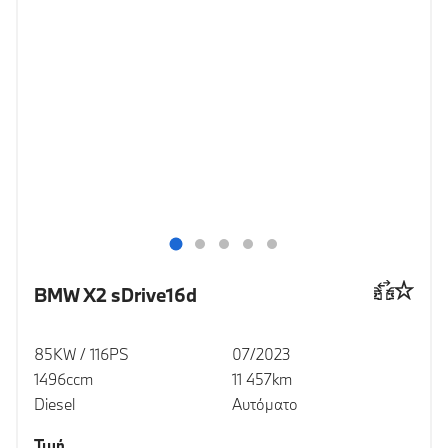
BMW X2 sDrive16d
85KW / 116PS
07/2023
1496ccm
11 457km
Diesel
Αυτόματο
Τιμή