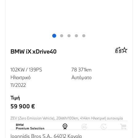
BMW iX xDrive40
102KW / 139PS
78 371km
Ηλεκτρικό
Αυτόματο
11/2022
Τιμή
59 900 €
ZEV (Zero Emission Vehicle), 20kWh/100km, 414km Ηλεκτρική αυτονομία
Ioannidis Bros S.A., 64012 Kavala