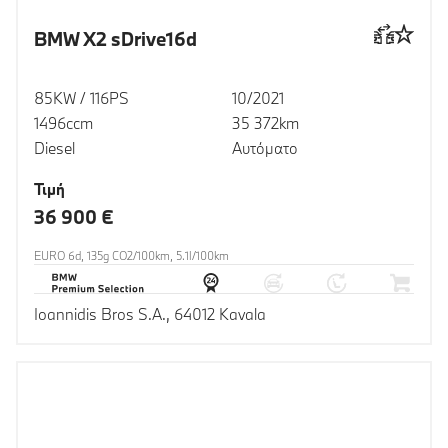
BMW X2 sDrive16d
85KW / 116PS
10/2021
1496ccm
35 372km
Diesel
Αυτόματο
Τιμή
36 900 €
EURO 6d, 135g CO2/100km, 5.1l/100km
Ioannidis Bros S.A., 64012 Kavala