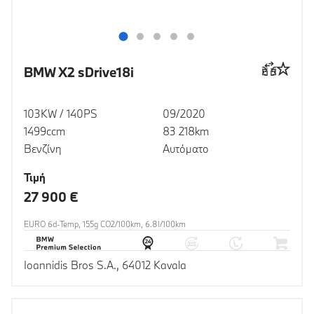
BMW X2 sDrive18i
103KW / 140PS
09/2020
1499ccm
83 218km
Βενζίνη
Αυτόματο
Τιμή
27 900 €
EURO 6d-Temp, 155g CO2/100km, 6.8l/100km
Ioannidis Bros S.A., 64012 Kavala