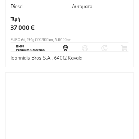
Diesel
Αυτόματο
Τιμή
37 000 €
EURO 6d, 134g CO2/100km, 5.1l/100km
Ioannidis Bros S.A., 64012 Kavala