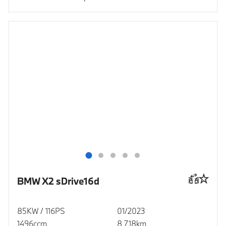
BMW X2 sDrive16d
85KW / 116PS
01/2023
1496ccm
8 718km