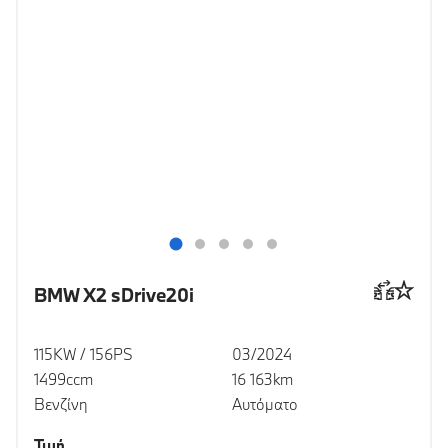
BMW X2 sDrive20i
115KW / 156PS
03/2024
1499ccm
16 163km
Βενζίνη
Αυτόματο
Τιμή