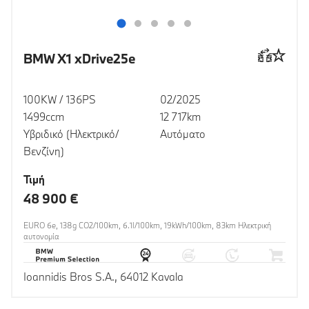
BMW X1 xDrive25e
100KW / 136PS
02/2025
1499ccm
12 717km
Υβριδικό (Ηλεκτρικό/
Αυτόματο
Βενζίνη)
Τιμή
48 900 €
EURO 6e, 138g CO2/100km, 6.1l/100km, 19kWh/100km, 83km Ηλεκτρική
αυτονομία
Ioannidis Bros S.A., 64012 Kavala