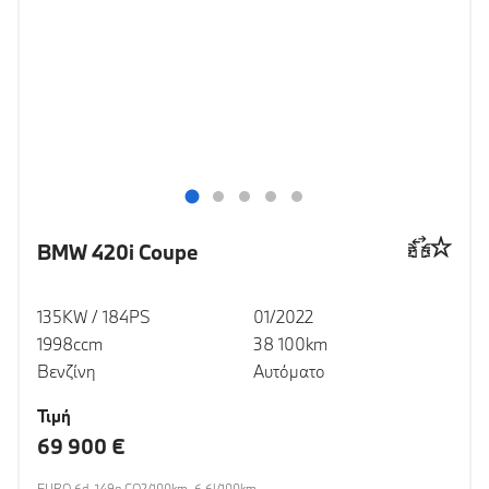
BMW 420i Coupe
135KW / 184PS
01/2022
1998ccm
38 100km
Βενζίνη
Αυτόματο
Τιμή
69 900 €
EURO 6d, 149g CO2/100km, 6.6l/100km