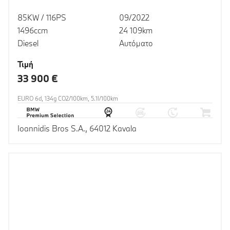
85KW / 116PS
09/2022
1496ccm
24 109km
Diesel
Αυτόματο
Τιμή
33 900 €
EURO 6d, 134g CO2/100km, 5.1l/100km
Ioannidis Bros S.A., 64012 Kavala