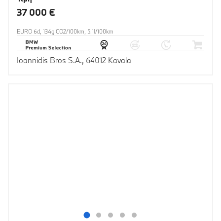
37 000 €
EURO 6d, 134g CO2/100km, 5.1l/100km
Ioannidis Bros S.A., 64012 Kavala