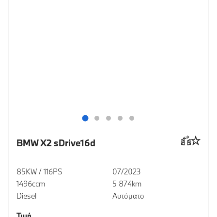
BMW X2 sDrive16d
85KW / 116PS
07/2023
1496ccm
5 874km
Diesel
Αυτόματο
Τιμή