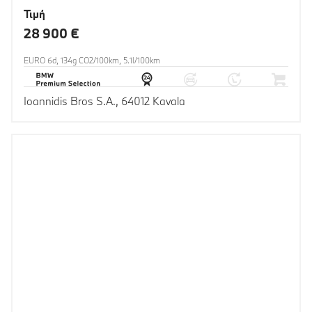
Τιμή
28 900 €
EURO 6d, 134g CO2/100km, 5.1l/100km
Ioannidis Bros S.A., 64012 Kavala