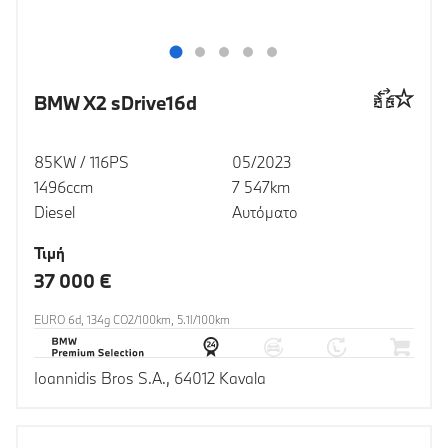
BMW X2 sDrive16d
85KW / 116PS
05/2023
1496ccm
7 547km
Diesel
Αυτόματο
Τιμή
37 000 €
EURO 6d, 134g CO2/100km, 5.1l/100km
Ioannidis Bros S.A., 64012 Kavala