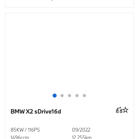
BMW X2 sDrive16d
85KW / 116PS
09/2022
1496ccm
12 255km