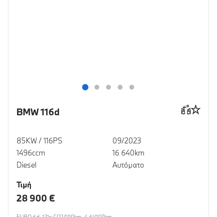
BMW 116d
85KW / 116PS
09/2023
1496ccm
16 640km
Diesel
Αυτόματο
Τιμή
28 900 €
EURO 6d, 121g CO2/100km, 4.6l/100km