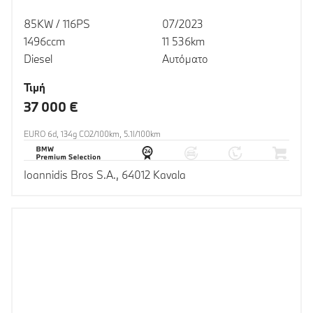
85KW / 116PS
07/2023
1496ccm
11 536km
Diesel
Αυτόματο
Τιμή
37 000 €
EURO 6d, 134g CO2/100km, 5.1l/100km
Ioannidis Bros S.A., 64012 Kavala