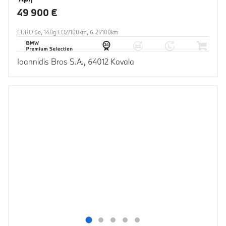
49 900 €
EURO 6e, 140g CO2/100km, 6.2l/100km
Ioannidis Bros S.A., 64012 Kavala