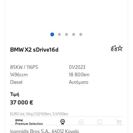
BMW X2 sDrive16d
85KW / 116PS
01/2023
1496ccm
18 800km
Diesel
Αυτόματο
Τιμή
37 000 €
EURO 6d, 134g CO2/100km, 5.1l/100km
Ioannidis Bros S.A., 64012 Kavala