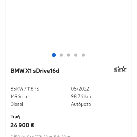
BMW X1 sDrive16d
85KW / 116PS
05/2022
1496ccm
98 741km
Diesel
Αυτόματο
Τιμή
24 900 €
EURO 6e, 134g CO2/100km, 5.1l/100km