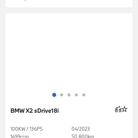
BMW X2 sDrive18i
100KW / 136PS
04/2023
1499ccm
50 800km