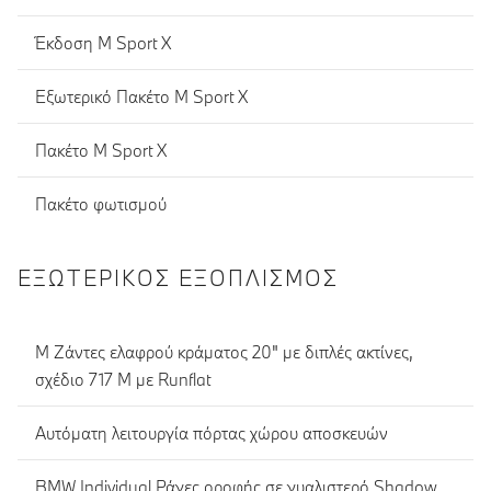
Έκδοση M Sport X
Εξωτερικό Πακέτο M Sport X
Πακέτο M Sport X
Πακέτο φωτισμού
ΕΞΩΤΕΡΙΚΌΣ ΕΞΟΠΛΙΣΜΌΣ
M Ζάντες ελαφρού κράματος 20" με διπλές ακτίνες,
σχέδιο 717 M με Runflat
Αυτόματη λειτουργία πόρτας χώρου αποσκευών
BMW Individual Ράγες οροφής σε γυαλιστερό Shadow