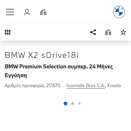
Απόλυτη Οδ
Μετάβαση στο κύριο περιεχόμενο
Σύνδεση
Σύγκριση
Επισκόπηση
BMW X2 sDrive18i
BMW Premium Selection συμπερ. 24 Μήνες
Εγγύηση
Αριθμός προσφοράς 217870
Ioannidis Bros S.A.
, Kavala