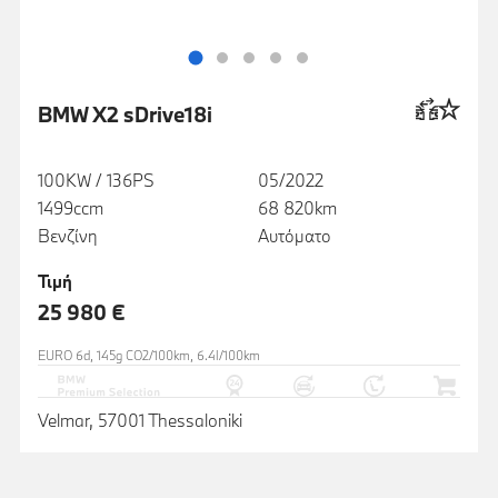
BMW X2 sDrive18i
100KW / 136PS
05/2022
1499ccm
68 820km
Βενζίνη
Αυτόματο
Τιμή
25 980 €
EURO 6d, 145g CO2/100km, 6.4l/100km
Velmar, 57001 Thessaloniki