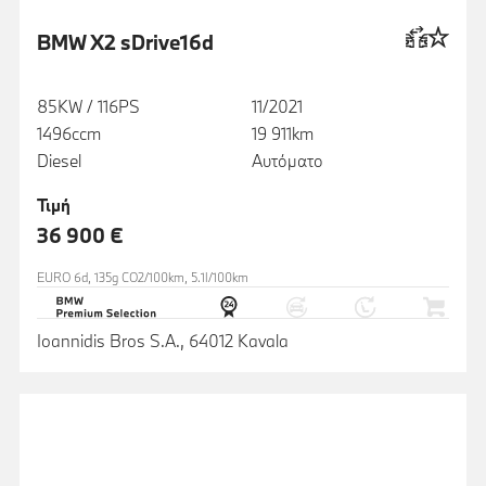
BMW X2 sDrive16d
85KW / 116PS
11/2021
1496ccm
19 911km
Diesel
Αυτόματο
Τιμή
36 900 €
EURO 6d, 135g CO2/100km, 5.1l/100km
Ioannidis Bros S.A., 64012 Kavala