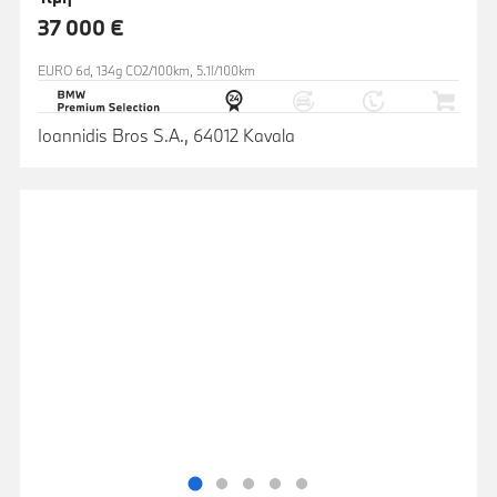
37 000 €
EURO 6d, 134g CO2/100km, 5.1l/100km
Ioannidis Bros S.A., 64012 Kavala