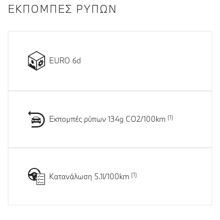
ΕΚΠΟΜΠΈΣ ΡΎΠΩΝ
EURO 6d
Εκπομπές ρύπων 134g CO2/100km
Κατανάλωση 5.1l/100km