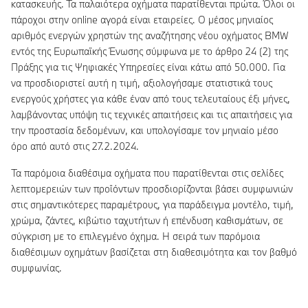
κατασκευής. Τα παλαιότερα οχήματα παρατίθενται πρώτα. Όλοι οι
πάροχοι στην online αγορά είναι εταιρείες. Ο μέσος μηνιαίος
αριθμός ενεργών χρηστών της αναζήτησης νέου οχήματος BMW
εντός της Ευρωπαϊκής Ένωσης σύμφωνα με το άρθρο 24 (2) της
Πράξης για τις Ψηφιακές Υπηρεσίες είναι κάτω από 50.000. Για
να προσδιοριστεί αυτή η τιμή, αξιολογήσαμε στατιστικά τους
ενεργούς χρήστες για κάθε έναν από τους τελευταίους έξι μήνες,
λαμβάνοντας υπόψη τις τεχνικές απαιτήσεις και τις απαιτήσεις για
την προστασία δεδομένων, και υπολογίσαμε τον μηνιαίο μέσο
όρο από αυτό στις 27.2.2024.
Τα παρόμοια διαθέσιμα οχήματα που παρατίθενται στις σελίδες
λεπτομερειών των προϊόντων προσδιορίζονται βάσει συμφωνιών
στις σημαντικότερες παραμέτρους, για παράδειγμα μοντέλο, τιμή,
χρώμα, ζάντες, κιβώτιο ταχυτήτων ή επένδυση καθισμάτων, σε
σύγκριση με το επιλεγμένο όχημα. Η σειρά των παρόμοια
διαθέσιμων οχημάτων βασίζεται στη διαθεσιμότητα και τον βαθμό
συμφωνίας.