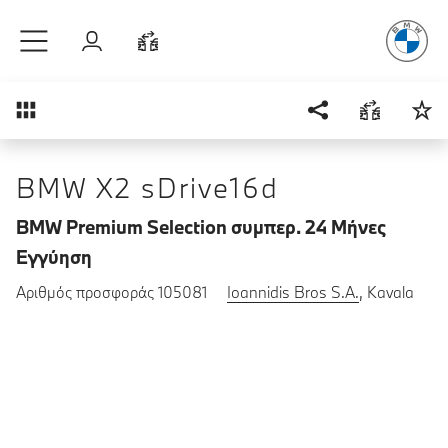
Απόλυτη Οδ
Μετάβαση στο κύριο περιεχόμενο
Σύνδεση
Σύγκριση
Επισκόπηση
BMW X2 sDrive16d
BMW Premium Selection συμπερ. 24 Μήνες
Εγγύηση
Αριθμός προσφοράς 105081
Ioannidis Bros S.A.
, Kavala