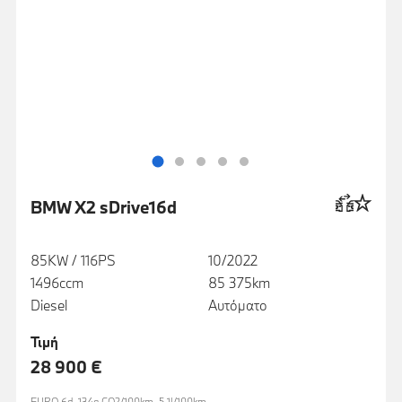
BMW X2 sDrive16d
85KW / 116PS
10/2022
1496ccm
85 375km
Diesel
Αυτόματο
Τιμή
28 900 €
EURO 6d, 134g CO2/100km, 5.1l/100km