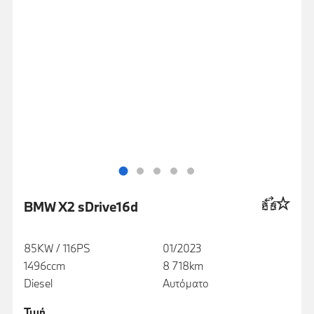
BMW X2 sDrive16d
85KW / 116PS
01/2023
1496ccm
8 718km
Diesel
Αυτόματο
Τιμή