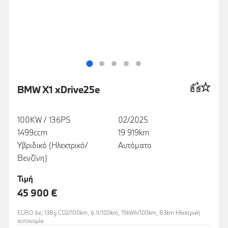
BMW X1 xDrive25e
100KW / 136PS
02/2025
1499ccm
19 919km
Υβριδικό (Ηλεκτρικό/
Αυτόματο
Βενζίνη)
Τιμή
45 900 €
EURO 6e, 138g CO2/100km, 6.1l/100km, 19kWh/100km, 83km Ηλεκτρική
αυτονομία