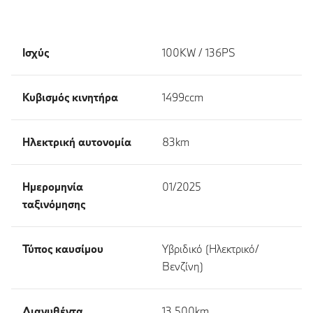
Ισχύς
100KW / 136PS
Κυβισμός κινητήρα
1499ccm
Ηλεκτρική αυτονομία
83km
Ημερομηνία
01/2025
ταξινόμησης
Τύπος καυσίμου
Υβριδικό (Ηλεκτρικό/
Βενζίνη)
Διανυθέντα
13 500km