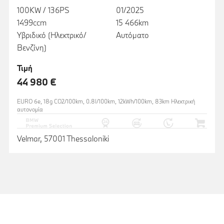
100KW / 136PS
01/2025
1499ccm
15 466km
Υβριδικό (Ηλεκτρικό/
Αυτόματο
Βενζίνη)
Τιμή
44 980 €
EURO 6e, 18g CO2/100km, 0.8l/100km, 12kWh/100km, 83km Ηλεκτρική
αυτονομία
Velmar, 57001 Thessaloniki