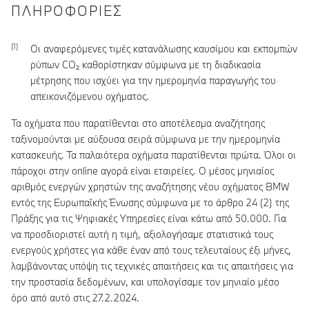
ΠΛΗΡΟΦΟΡΊΕΣ
Οι αναφερόμενες τιμές κατανάλωσης καυσίμου και εκπομπών
ρύπων CO₂ καθορίστηκαν σύμφωνα με τη διαδικασία
μέτρησης που ισχύει για την ημερομηνία παραγωγής του
απεικονιζόμενου οχήματος.
Τα οχήματα που παρατίθενται στο αποτέλεσμα αναζήτησης
ταξινομούνται με αύξουσα σειρά σύμφωνα με την ημερομηνία
κατασκευής. Τα παλαιότερα οχήματα παρατίθενται πρώτα. Όλοι οι
πάροχοι στην online αγορά είναι εταιρείες. Ο μέσος μηνιαίος
αριθμός ενεργών χρηστών της αναζήτησης νέου οχήματος BMW
εντός της Ευρωπαϊκής Ένωσης σύμφωνα με το άρθρο 24 (2) της
Πράξης για τις Ψηφιακές Υπηρεσίες είναι κάτω από 50.000. Για
να προσδιοριστεί αυτή η τιμή, αξιολογήσαμε στατιστικά τους
ενεργούς χρήστες για κάθε έναν από τους τελευταίους έξι μήνες,
λαμβάνοντας υπόψη τις τεχνικές απαιτήσεις και τις απαιτήσεις για
την προστασία δεδομένων, και υπολογίσαμε τον μηνιαίο μέσο
όρο από αυτό στις 27.2.2024.