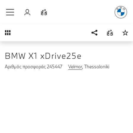
Απόλυτη Οδ
Μετάβαση στο κύριο περιεχόμενο
Σύνδεση
Σύγκριση
Επισκόπηση
BMW X1 xDrive25e
Αριθμός προσφοράς 245447
Velmar
, Thessaloniki