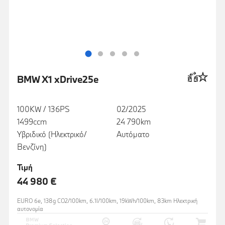
BMW X1 xDrive25e
100KW / 136PS
02/2025
1499ccm
24 790km
Υβριδικό (Ηλεκτρικό/
Αυτόματο
Βενζίνη)
Τιμή
44 980 €
EURO 6e, 138g CO2/100km, 6.1l/100km, 19kWh/100km, 83km Ηλεκτρική
αυτονομία