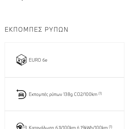
ΕΚΠΟΜΠΈΣ ΡΎΠΩΝ
EURO 6e
Εκπομπές ρύπων 138g CO2/100km
Κατανάλωση 6.1l/100km ή 19kWh/100km