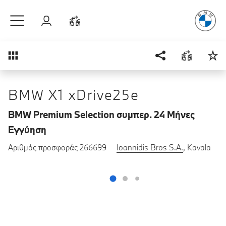
Απόλυτη Οδ
Μετάβαση στο κύριο περιεχόμενο
Σύνδεση
Σύγκριση
Επισκόπηση
BMW X1 xDrive25e
BMW Premium Selection συμπερ. 24 Μήνες
Εγγύηση
Αριθμός προσφοράς 266699
Ioannidis Bros S.A.
, Kavala