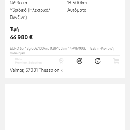
1499ccm
13 500km
Υβριδικό (Ηλεκτρικό/
Αυτόματο
Βενζίνη)
Τιμή
44 980 €
EURO 6e, 18g CO2/100km, 0.8l/100km, 14kWh/100km, 83km Ηλεκτρική
αυτονομία
Velmar, 57001 Thessaloniki