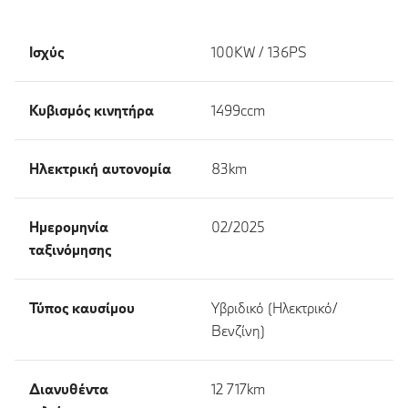
Ισχύς
100KW / 136PS
Κυβισμός κινητήρα
1499ccm
Ηλεκτρική αυτονομία
83km
Ημερομηνία
02/2025
ταξινόμησης
Τύπος καυσίμου
Υβριδικό (Ηλεκτρικό/
Βενζίνη)
Διανυθέντα
12 717km