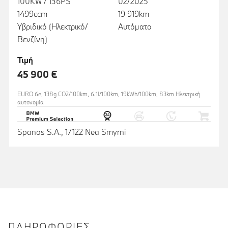
100KW / 136PS
02/2025
1499ccm
19 919km
Υβριδικό (Ηλεκτρικό/
Αυτόματο
Βενζίνη)
Τιμή
45 900 €
EURO 6e, 138g CO2/100km, 6.1l/100km, 19kWh/100km, 83km Ηλεκτρική
αυτονομία
Spanos S.A., 17122 Nea Smyrni
ΠΛΗΡΟΦΟΡΊΕΣ